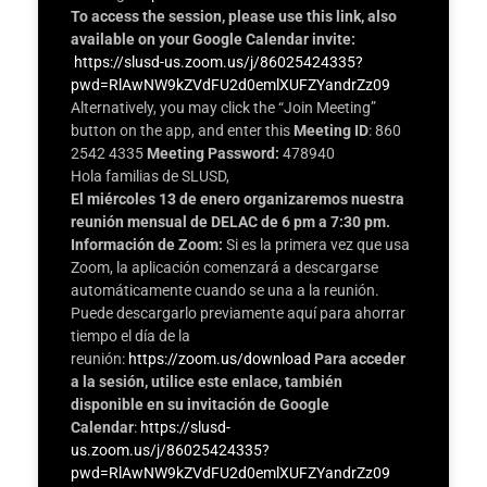
To access the session, please use this link, also
available on your Google Calendar invite:
https://slusd-us.zoom.us/j/86025424335?
pwd=RlAwNW9kZVdFU2d0emlXUFZYandrZz09
Alternatively, you may click the “Join Meeting”
button on the app, and enter this
Meeting ID
: 860
2542 4335
Meeting Password:
478940
Hola familias de SLUSD,
El miércoles 13 de enero organizaremos nuestra
reunión mensual de DELAC de 6 pm a 7:30 pm.
Información de Zoom:
Si es la primera vez que usa
Zoom, la aplicación comenzará a descargarse
automáticamente cuando se una a la reunión.
Puede descargarlo previamente aquí para ahorrar
tiempo el día de la
reunión:
https://zoom.us/download
Para acceder
a la sesión, utilice este enlace, también
disponible en su invitación de Google
Calendar
:
https://slusd-
us.zoom.us/j/86025424335?
pwd=RlAwNW9kZVdFU2d0emlXUFZYandrZz09